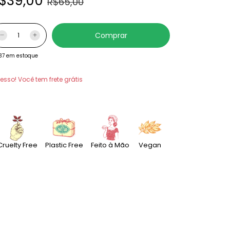
$39,00
R$65,00
37
em estoque
esso! Você tem frete grátis
Cruelty Free
Plastic Free
Feito à Mão
Vegan