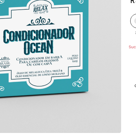
R
Suc