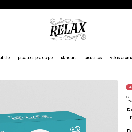
cabelo
produtos pro corpo
skincare
presentes
velas arom
-
40
Iníci
Tree
Co
T