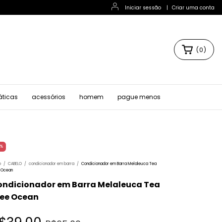
Iniciar sessão
|
Criar uma conta
(
0
)
áticas
acessórios
homem
pague menos
%
o
/
CABELO
/
condicionador em barra
/
Condicionador em Barra Melaleuca Tea
 Ocean
ndicionador em Barra Melaleuca Tea
ree Ocean