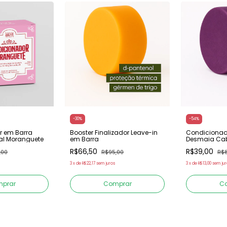
-
30
%
-
54
%
r em Barra
Booster Finalizador Leave-in
Condicionad
ral Moranguete
em Barra
Desmaia Cabe
com Blueber
R$66,50
R$39,00
,00
R$95,00
R$8
3
x
de
R$22,17
sem juros
3
x
de
R$13,00
sem jur