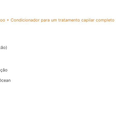
mpoo + Condicionador para um tratamento capilar completo
ção)
ação
Ocean