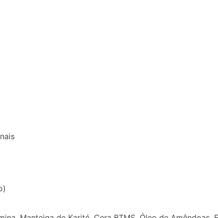
nais
o)
lamina, Manteiga de Karité, Cera BTMS, Óleo de Amêndoas, 