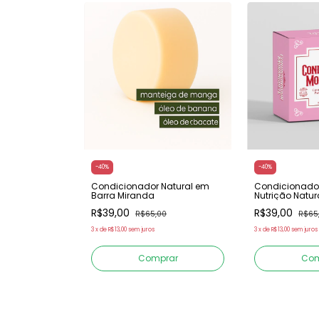
-
40
%
-
40
%
em Barra
Condicionador Natural em
Condicionado
Barra Miranda
Nutrição Natu
R$39,00
R$39,00
0
R$65,00
R$65
3
x
de
R$13,00
sem juros
3
x
de
R$13,00
sem juros