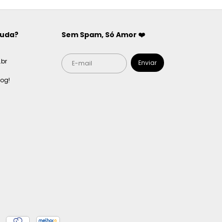
juda?
Sem Spam, Só Amor ❤️
br
log!