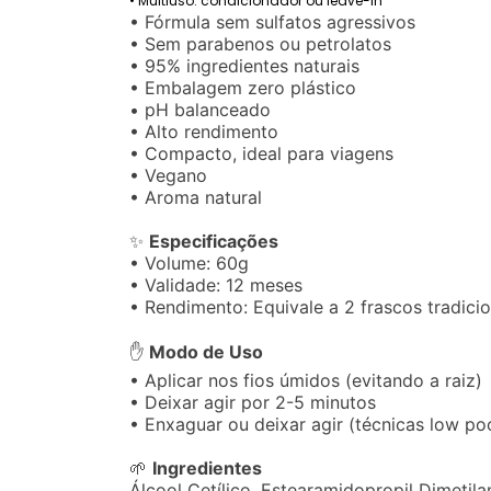
•
Multiuso: condicionador ou leave-in
• Fórmula sem sulfatos agressivos
• Sem parabenos ou petrolatos
• 95% ingredientes naturais
• Embalagem zero plástico
• pH balanceado
• Alto rendimento
• Compacto, ideal para viagens
• Vegano
• Aroma natural
✨
Especificações
• Volume: 60g
• Validade: 12 meses
• Rendimento: Equivale a 2 frascos tradicio
✋
Modo de Uso
• Aplicar nos fios úmidos (evitando a raiz)
• Deixar agir por 2-5 minutos
• Enxaguar ou deixar agir (técnicas low po
🌱
Ingredientes
Álcool Cetílico, Estearamidopropil Dimeti