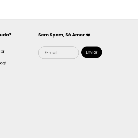
juda?
Sem Spam, Só Amor ❤️
br
log!