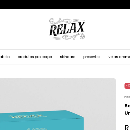
cabelo
produtos pro corpo
skincare
presentes
velas arom
-
50
Iníci
Ba
Un
R