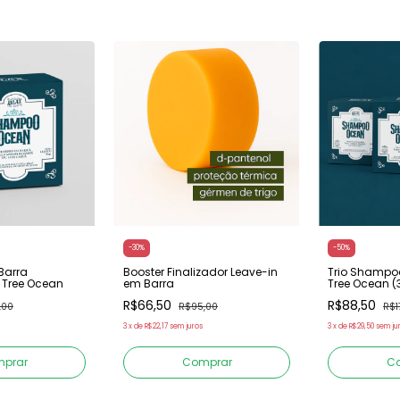
-
30
%
-
50
%
Barra
Booster Finalizador Leave-in
Trio Shampo
 Tree Ocean
em Barra
Tree Ocean (
R$66,50
R$88,50
,00
R$95,00
R$1
3
x
de
R$22,17
sem juros
3
x
de
R$29,50
sem ju