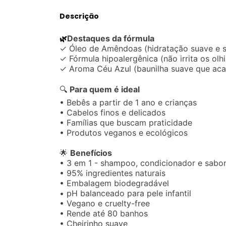
Descrição
Destaques da fórmula
🌿
✓ Óleo de Amêndoas (hidratação suave e 
✓ Fórmula hipoalergênica (não irrita os olh
✓ Aroma Céu Azul (baunilha suave que aca
🔍
Para quem é ideal
• Bebês a partir de 1 ano e crianças
• Cabelos finos e delicados
• Famílias que buscam praticidade
• Produtos veganos e ecológicos
🌟
Benefícios
• 3 em 1 - shampoo, condicionador e sabo
• 95% ingredientes naturais
• Embalagem biodegradável
• pH balanceado para pele infantil
• Vegano e cruelty-free
• Rende até 80 banhos
• Cheirinho suave