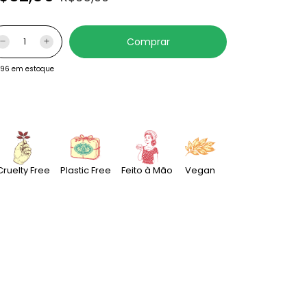
96
em estoque
Cruelty Free
Plastic Free
Feito à Mão
Vegan