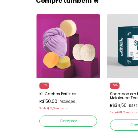
Compre também 🛒
-
50
%
-
50
%
abonete
Kit Cachos Perfeitos
Shampoo em 
l Marselha
Melaleuca Tea
R$150,00
R$300,00
R$34,50
0
R$69
3
x
de
R$50,00
sem juros
3
x
de
R$11,50
sem juros