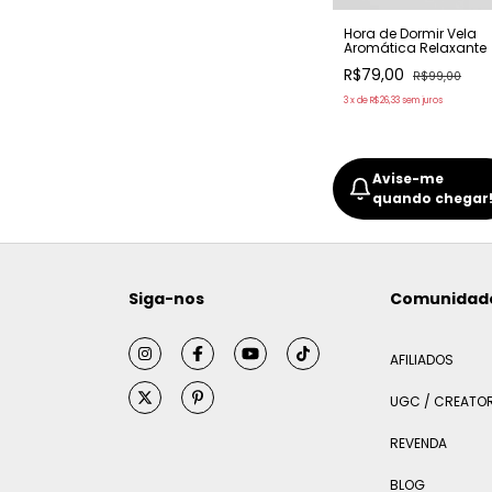
Hora de Dormir Vela
Aromática Relaxante
R$79,00
R$99,00
3
x
de
R$26,33
sem juros
Avise-me
quando chegar
Siga-nos
Comunidad
AFILIADOS
UGC / CREATO
REVENDA
BLOG