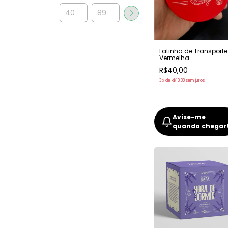
Latinha de Transporte
Vermelha
R$40,00
3
x
de
R$13,33
sem juros
Avise-me
quando chegar