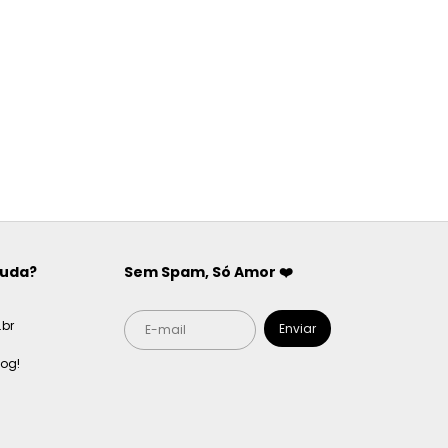
juda?
Sem Spam, Só Amor ❤️
br
log!