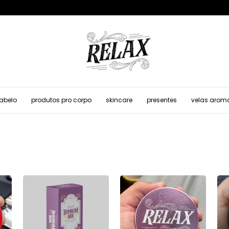
cabelo
produtos pro corpo
skincare
presentes
velas arom