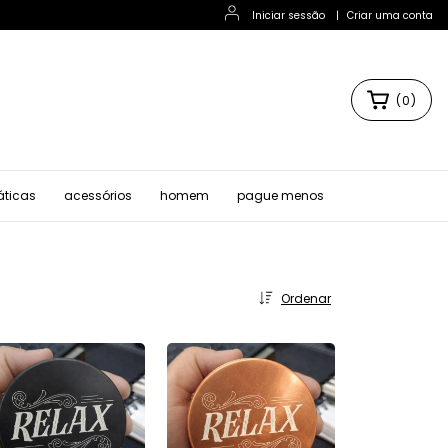
Iniciar sessão
|
Criar uma conta
(
0
)
áticas
acessórios
homem
pague menos
Ordenar