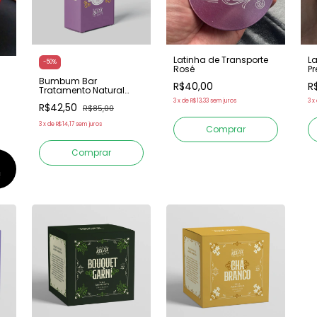
Latinha de Transporte
La
-
50
%
Rosé
Pr
Bumbum Bar
R$40,00
R
Tratamento Natural
Corporal
3
x
de
R$13,33
sem juros
3
x
R$42,50
R$85,00
3
x
de
R$14,17
sem juros
!