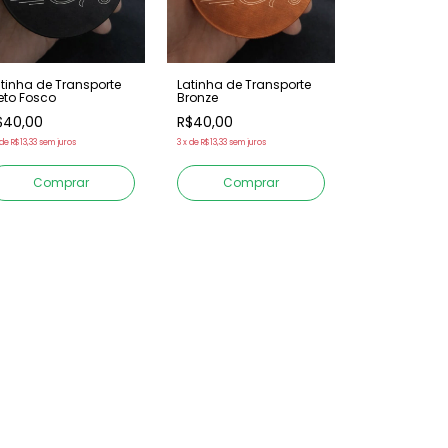
tinha de Transporte
Latinha de Transporte
eto Fosco
Bronze
$40,00
R$40,00
de
R$13,33
sem juros
3
x
de
R$13,33
sem juros