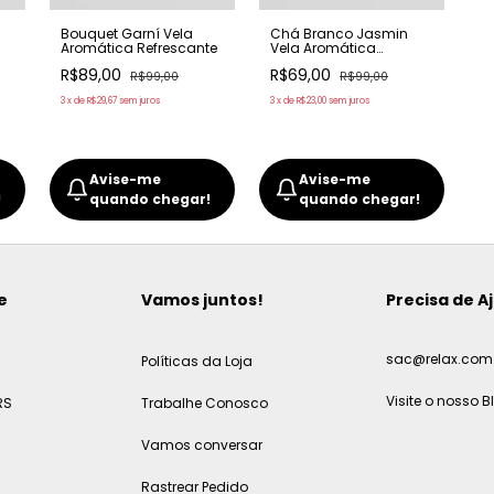
Bouquet Garní Vela
Chá Branco Jasmin
Aromática Refrescante
Vela Aromática
Revigorante
R$89,00
R$69,00
R$99,00
R$99,00
3
x
de
R$29,67
sem juros
3
x
de
R$23,00
sem juros
Avise-me
Avise-me
!
quando chegar!
quando chegar!
e
Vamos juntos!
Precisa de A
sac@relax.com.
Políticas da Loja
Visite o nosso B
RS
Trabalhe Conosco
Vamos conversar
Rastrear Pedido